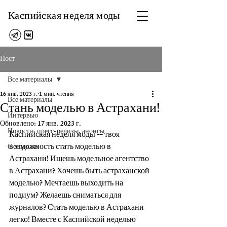
Каспийская неделя моды
Пост
Все материалы
16 янв. 2023 г.
1 мин. чтения
Все материалы
Стань моделью в Астрахани!
Интервью
Обновлено:
17 янв. 2023 г.
Новости, пресс-релизы, анонсы
Каспийская неделя моды -- твоя 
возможность стать моделью в 
О моделях
Астрахани! Ищешь модельное агентство 
в Астрахани? Хочешь быть астраханской 
моделью? Мечтаешь выходить на 
подиум? Желаешь сниматься для 
журналов? Стать моделью в Астрахани 
легко! Вместе с Каспийской неделью 