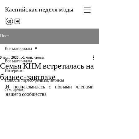
Каспийская неделя моды
Пост
Все материалы
5 июл. 2023 г.
1 мин. чтения
Все материалы
Семья КНМ встретилась на
Интервью
бизнес-завтраке
Новости, пресс-релизы, анонсы
И познакомилась с новыми членами 
О моделях
нашего сообщества