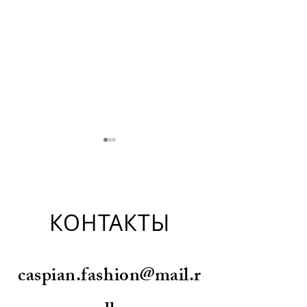
КОНТАКТЫ
Дизайнеры: Ирина
Дизайнеры: Евге
caspian.fashion@mail.r
Власкина
Смирнова
u