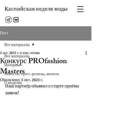
Каспийская неделя моды
Пост
Все материалы
3 окт. 2023 г.
1 мин. чтения
Все материалы
Конкурс PROfashion
Интервью
Masters
Новости, пресс-релизы, анонсы
Обновлено:
3 окт. 2023 г.
О моделях
Наш партнёр объявил о старте приёма 
заявок!