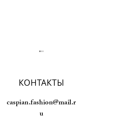
КОНТАКТЫ
Дизайнеры: Ирина
Дизайнеры: Евге
caspian.fashion@mail.r
Власкина
Смирнова
u