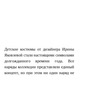
Детские костюмы от дизайнера Ирины 
Яковлевой стали настоящими символами 
долгожданного времени года. Все 
наряды коллекции представляли единый 
концепт, но при этом ни один наряд не 
повторялся. У костюмов были схожие 
элементы, головные уборы, но каждый 
отличался и показал «весну» по-своему.