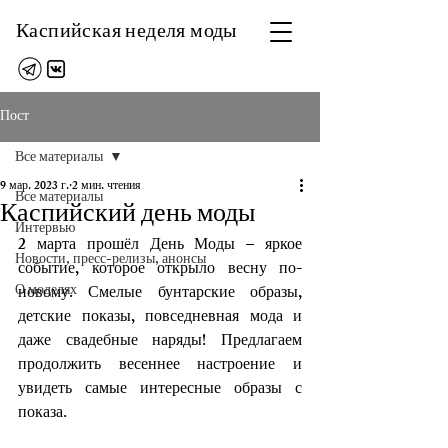
Каспийская неделя моды
Пост
Все материалы
9 мар. 2023 г.
2 мин. чтения
Все материалы
Каспийский день моды
Интервью
2 марта прошёл День Моды – яркое 
Новости, пресс-релизы, анонсы
событие, которое открыло весну по-
О моделях
новому. Смелые бунтарские образы, 
детские показы, повседневная мода и 
даже свадебные наряды! Предлагаем 
продолжить весеннее настроение и 
увидеть самые интересные образы с 
показа.