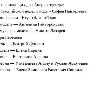
а начинающих дизайнеров одежды:
 Каспийской недели моды - Софья Пантелеева;
нию жюри - Нгуен Фыонг Тхао
модель — Ангелина Гайворонская
мужская модель — Никита Лазарев
ра Лебедева
ель — Дмитрий Душеин
одель — Елена Ядрина
она — Екатерина Алекша  
зона — Утивалиева Айслу и Руслан Абдуллаев
езона — Елена Земцова и Виктория Свиридок