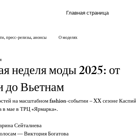
Главная страница
ти, пресс-релизы, анонсы
О моделях
я
я неделя моды 2025: от
 до Вьетнам
остей на масштабном fashion-событии – XX сезоне Каспий
а в мае в ТРЦ «Ярмарка».
арина Сейталиева
олосам — Виктория Богатова