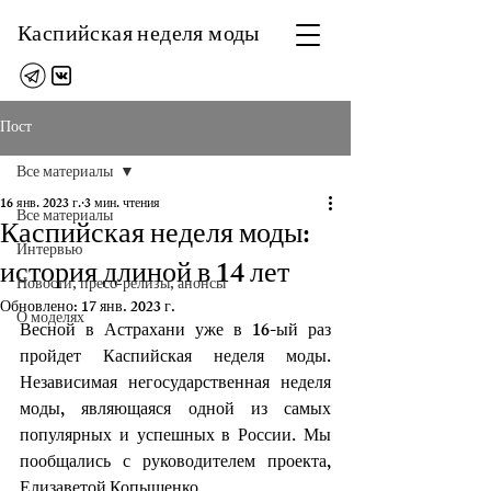
Каспийская неделя моды
Пост
Все материалы
16 янв. 2023 г.
3 мин. чтения
Все материалы
Каспийская неделя моды:
Интервью
история длиной в 14 лет
Новости, пресс-релизы, анонсы
Обновлено:
17 янв. 2023 г.
О моделях
Весной в Астрахани уже в 16-ый раз 
пройдет Каспийская неделя моды. 
Независимая негосударственная неделя 
моды, являющаяся одной из самых 
популярных и успешных в России. Мы 
пообщались с руководителем проекта, 
Елизаветой Копышенко.