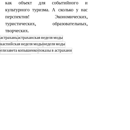
как объект для событийного и 
культурного туризма. А сколько у нас 
перспектив! Экономических, 
туристических, образовательных, 
творческих. 
астрахань
астраханская неделя моды
каспийская неделя моды
неделя моды
елизавета копышенко
показы в астрахани
модели астрахань
Интервью
Недавние посты
Смотреть все