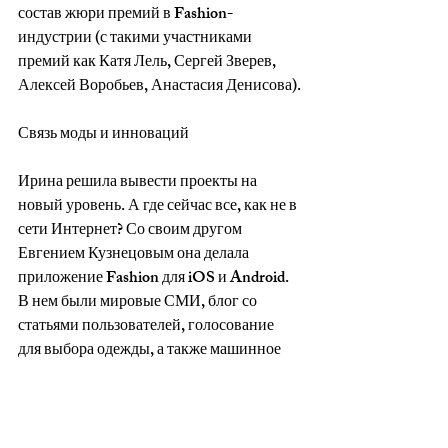
состав жюри премий в Fashion-
индустрии (с такими участниками 
премий как Катя Лель, Сергей Зверев, 
Алексей Воробьев, Анастасия Денисова).
Связь моды и инноваций
Ирина решила вывести проекты на 
новый уровень. А где сейчас все, как не в 
сети Интернет? Со своим другом 
Евгением Кузнецовым она делала 
приложение Fashion для iOS и Android. 
В нем были мировые СМИ, блог со 
статьями пользователей, голосование 
для выбора одежды, а также машинное 
обучение для поиска одежды в интернете 
через специально созданный сервис. 
Также на площадке были предоставлены 
возможности продажи своего бренда и 