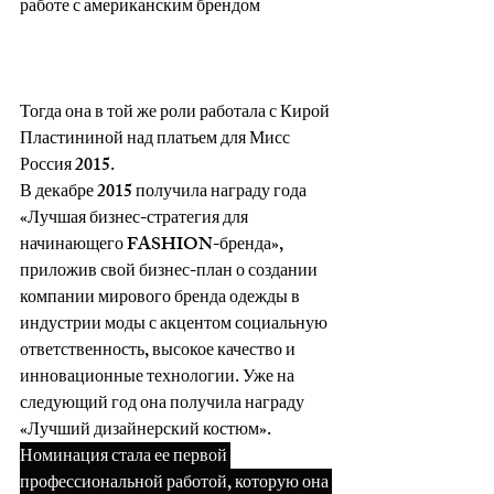
работе с американским брендом 
LUBLU, где Ирина участвовала в 
качестве фотомодели и модели для 
примерок, на ней создавали коллекции.
Тогда она в той же роли работала с Кирой 
Пластининой над платьем для Мисс 
Россия 2015.
В декабре 2015 получила награду года 
«Лучшая бизнес-стратегия для 
начинающего FASHION-бренда», 
приложив свой бизнес-план о создании 
компании мирового бренда одежды в 
индустрии моды с акцентом социальную 
ответственность, высокое качество и 
инновационные технологии. Уже на 
следующий год она получила награду 
«Лучший дизайнерский костюм». 
Номинация стала ее первой 
профессиональной работой, которую она 