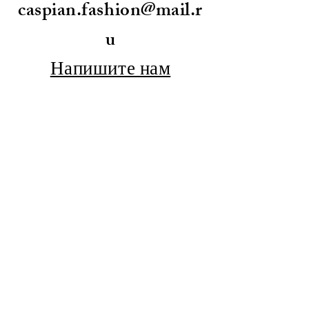
caspian.fashion@mail.r
Власкина
Смирнова
u
Напишите нам
© 2026 Каспийская
неделя моды