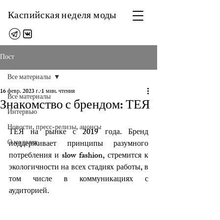
Каспийская неделя моды
Пост
Все материалы
16 февр. 2023 г.
1 мин. чтения
Все материалы
Знакомство с брендом: ТЕЯ
Интервью
Новости, пресс-релизы, анонсы
ТЕЯ на рынке с 2019 года. Бренд 
О моделях
поддерживает принципы разумного 
потребления и slow fashion, стремится к 
экологичности на всех стадиях работы, в 
том числе в коммуникациях с 
аудиторией. 